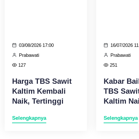
03/08/2026 17:00
16/07/2026 11
Prabawati
Prabawati
127
251
Harga TBS Sawit
Kabar Bai
Kaltim Kembali
TBS Sawit
Naik, Tertinggi
Kaltim Na
Capai Rp 3.528,11
Selengkapnya
Selengkapnya
per Kilogram