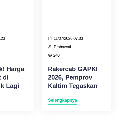
:23
11/07/2026 07:33
Prabawati
240
k! Harga
Rakercab GAPKI
 di
2026, Pemprov
ik Lagi
Kaltim Tegaskan
Komitmen Bangun
Selengkapnya
Industri Sawit
Berkelanjutan