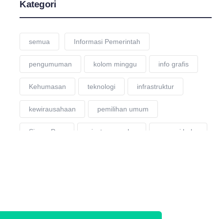
Kategori
semua
Informasi Pemerintah
pengumuman
kolom minggu
info grafis
Kehumasan
teknologi
infrastruktur
kewirausahaan
pemilihan umum
Siaran Pers
wisata unggulan
resensi buku
proyek strategis
pendidikan
mtq 2024
hut ri 2024
penghargaan
Barang Jasa
Pemerintah
Perkebunan
Festival