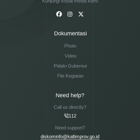
Dekranasda
Olahraga
Pertanian
Kesehatan
Kunjungi sosial media kami
Pangan
Pariwisata
Kebencanaan
Keluarga
Sosial
Dokumentasi
Photo
Video
Pidato Gubernur
File Kegiatan
Need help?
Call us directly?
112
Need support?
diskominfo@kaltimprov.go.id