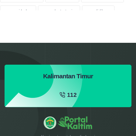
resensi buku
proyek strategis
pendidikan
mtq 2024
hut ri 2024
penghargaan
Barang Jasa
Pemerintah
Perkebunan
Festival
Peternakan
Berita
Keagamaan
Pelatihan
Statistik
Ekonomi
Pemerintahan
Kalimantan Timur
Agama
Budaya
Pameran
Konstruksi
112
Cuaca
Anak
Kabupaten/Kota
Lingkungan
Politik
Pembangunan
Pemberdayaan
Kelautan
Perikanan
Perhubungan