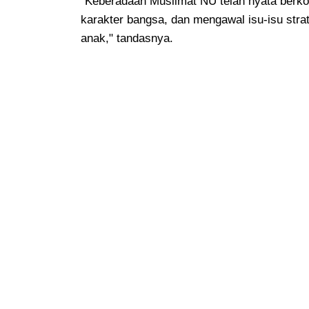
"Keberadaan Muslimat NU telah nyata berk
karakter bangsa, dan mengawal isu-isu str
anak," tandasnya.