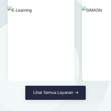
GOLDEN TULIP HOTEL
Staf Khusus Menteri Investasi dan
BAHANA SURYA/BLUE SKY
Hilirisasi/BKPM: Investasi Inklusif Dimulai dari
SEPINGGAN HOTEL
GRAND TIGA MUSTIKA HOTEL
Mengubah Cara Pandang terhadap
GRAND TJKORO
Penyandang Disabilitas
SEVEN SIX
HORISON ULTIMA
MENARA BAHTERA
AIQO
THE NEW BENAKUTAI
PLATINUM HOTEL
BANDARA CITA AMADANA HOTEL
SWISS BELL HOTEL
BINTANG HOTEL
FOUR POINS
MESS PEMPROV KALTIM
ADHIKA BAHTERA HOTEL
BDI TOWN HOUSE
ASRAMA HAJI BATAKAN GEDUNG UTAMA
Lihat Semua Layanan
BEST INN
HER HOTEL & TRADE CENTER
IBIS HOTEL