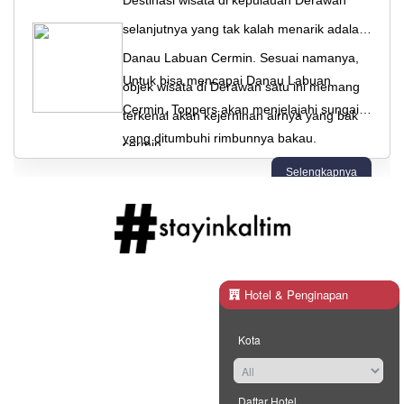
Kalimantan Timur
GOVERNMENT PUBLIC RELATION
Discover Kalimantan Timur
Artikel
07-08-2026 11:33
Presiden Prabowo Serius Jalankan Sosialis
Kerakyatan untuk Tanah Papua, Wujud
Keadilan Sosial bagi Masyarakat Papua
Hotel & Penginapan
Artikel
07-08-2026 08:57
Kota
Kementerian Kehutanan Perkuat Kepatuhan
Pengguna Akhir Hasil Hutan
Daftar Hotel