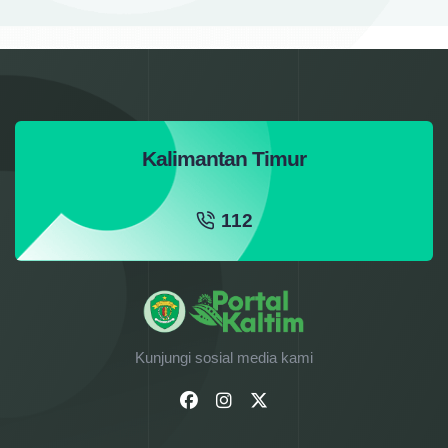
MEGA LESTARI HOTEL
ASRAMA HAJI BATAKAN GEDUNG UTAMA ASRAMA
MIRAMA HOTEL
NEO+ HOTEL
PACIFIC HOTEL
QUEST HOTEL
HORISON SAGITA
SWISS BELL INN
Kalimantan Timur
THE STAR HILL
WHIZ PRIME HOTEL
ZURICH HOTEL
112
ROYAL SUITE HOTEL
MAX ONE
MIDTOWN
Kunjungi sosial media kami