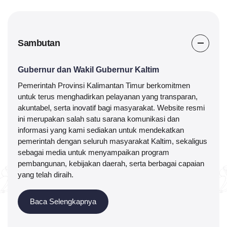
Pajak Kendaraan Bermotor
Sambutan
Peta Informasi Bencana Alam
Konsultasi kesehatan ikan dan lingkungan
Gubernur dan Wakil Gubernur Kaltim
Pemerintah Provinsi Kalimantan Timur berkomitmen
Informasi Lowongan Pekerjaan
untuk terus menghadirkan pelayanan yang transparan,
akuntabel, serta inovatif bagi masyarakat. Website resmi
Online Public Access Catalog - Perpustakaan
ini merupakan salah satu sarana komunikasi dan
informasi yang kami sediakan untuk mendekatkan
pemerintah dengan seluruh masyarakat Kaltim, sekaligus
Aplikasi Pemerintahan
sebagai media untuk menyampaikan program
pembangunan, kebijakan daerah, serta berbagai capaian
Digital Signature
yang telah diraih.
e-mail Resmi
Baca Selengkapnya
Kepegawaian