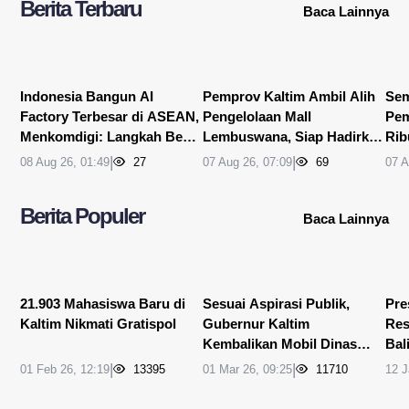
Berita Terbaru
Baca Lainnya
Indonesia Bangun AI
Pemprov Kaltim Ambil Alih
Sem
Factory Terbesar di ASEAN,
Pengelolaan Mall
Pem
Menkomdigi: Langkah Besar
Lembuswana, Siap Hadirkan
Rib
Menuju AI Hub Regional
Era Baru Pusat Ekonomi
Put
|
|
08 Aug 26, 01:49
27
07 Aug 26, 07:09
69
07 A
Samarinda
Berita Populer
Baca Lainnya
21.903 Mahasiswa Baru di
Sesuai Aspirasi Publik,
Pre
Kaltim Nikmati Gratispol
Gubernur Kaltim
Re
Kembalikan Mobil Dinas
Bal
Baru
Ter
|
|
01 Feb 26, 12:19
13395
01 Mar 26, 09:25
11710
12 J