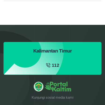
Kalimantan Timur
112
Kunjungi sosial media kami