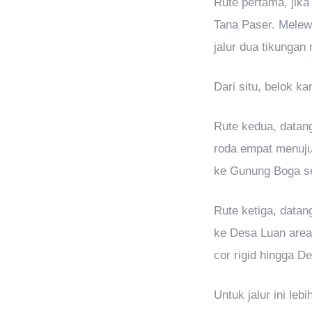
Rute pertama, jik
Tana Paser. Melewa
jalur dua tikunga
Dari situ, belok k
Rute kedua, datan
roda empat menuju 
ke Gunung Boga se
Rute ketiga, data
ke Desa Luan area
cor rigid hingga D
Untuk jalur ini le