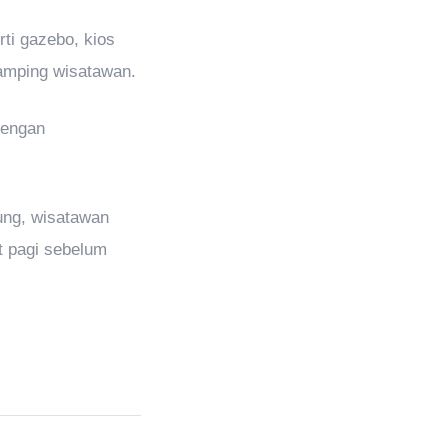
ti gazebo, kios
camping wisatawan.
dengan
ung, wisatawan
t pagi sebelum