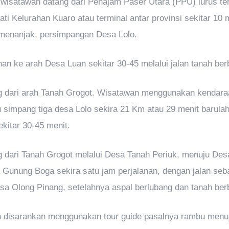
a wisatawan datang dari Penajam Paser Utara (PPU) lurus t
ti Kelurahan Kuaro atau terminal antar provinsi sekitar 10 
n menanjak, persimpangan Desa Lolo.
anan ke arah Desa Luan sekitar 30-45 melalui jalan tanah ber
g dari arah Tanah Grogot. Wisatawan menggunakan kendara
simpang tiga desa Lolo sekira 21 Km atau 29 menit barulah 
kitar 30-45 menit.
ng dari Tanah Grogot melalui Desa Tanah Periuk, menuju De
 Gunung Boga sekira satu jam perjalanan, dengan jalan seb
esa Olong Pinang, setelahnya aspal berlubang dan tanah ber
bih disarankan menggunakan tour guide pasalnya rambu menuj