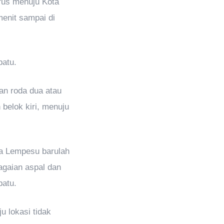
erus menuju Kota
menit sampai di
batu.
an roda dua atau
belok kiri, menuju
sa Lempesu barulah
agaian aspal dan
batu.
u lokasi tidak